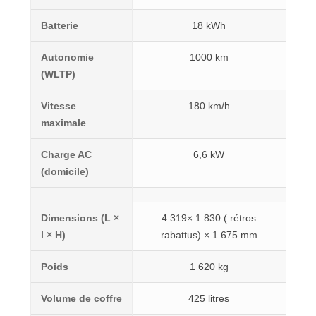
Batterie
18 kWh
Autonomie
1000 km
(WLTP)
Vitesse
180 km/h
maximale
Charge AC
6,6 kW
(domicile)
Dimensions (L ×
4 319× 1 830 ( rétros
l × H)
rabattus) × 1 675 mm
Poids
1 620 kg
Volume de coffre
425 litres