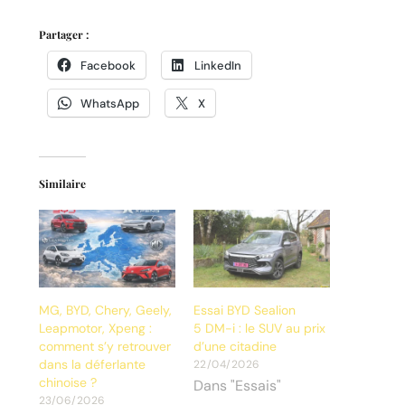
Partager :
Facebook
LinkedIn
WhatsApp
X
Similaire
MG, BYD, Chery, Geely,
Essai BYD Sealion
Leapmotor, Xpeng :
5 DM-i : le SUV au prix
comment s’y retrouver
d’une citadine
dans la déferlante
22/04/2026
chinoise ?
Dans "Essais"
23/06/2026