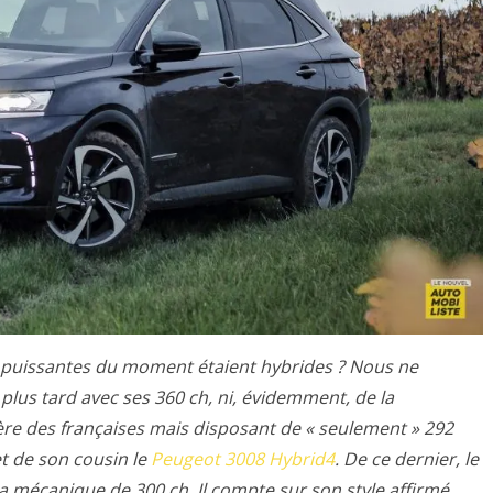
us puissantes du moment étaient hybrides ? Nous ne
a plus tard avec ses 360 ch, ni, évidemment, de la
hère des françaises mais disposant de « seulement » 292
t de son cousin le
Peugeot 3008 Hybrid4
. De ce dernier, le
 mécanique de 300 ch. Il compte sur son style affirmé