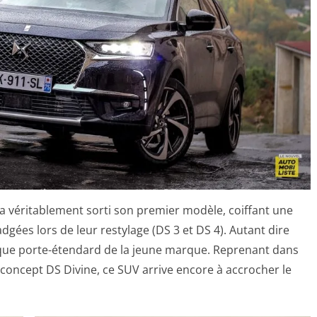
 a véritablement sorti son premier modèle, coiffant une
ées lors de leur restylage (DS 3 et DS 4). Autant dire
t que porte-étendard de la jeune marque. Reprenant dans
u concept DS Divine, ce SUV arrive encore à accrocher le