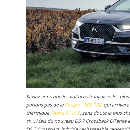
Saviez-vous que les voitures françaises les pl
parlons pas de
la
Peugeot 508 PSE
, qui arriver
thermique
Alpine A110 S
, sans doute la plus c
ch… Mais du nouveau DS 7 Crossback E-Tense e
DS 7 Crossback hybride rechargeable reprend la