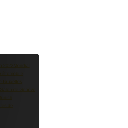
to 2022
Mondial
Rétromobile
e Bruxelles
Salon de Genève
Munich
les de