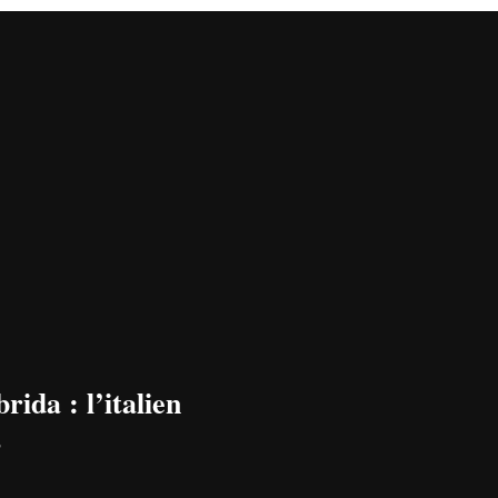
ida : l’italien
s