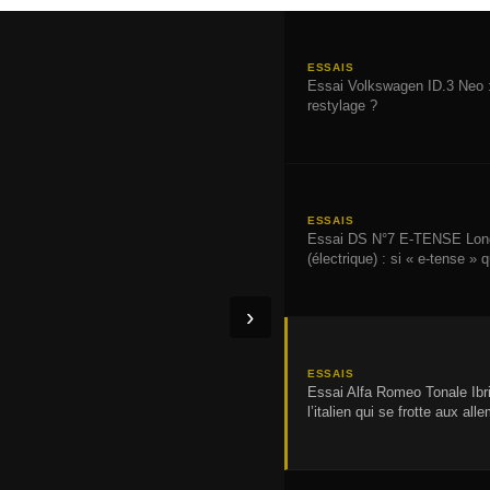
ESSAIS
Essai Volkswagen ID.3 Neo 
restylage ?
ESSAIS
Essai DS N°7 E-TENSE Lon
(électrique) : si « e-tense » 
›
ESSAIS
Essai Alfa Romeo Tonale Ibri
l’italien qui se frotte aux al