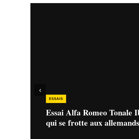
Hit enter to search or ESC to close
‹
ESSAIS
Essai Alfa Romeo Tonale Ibr
qui se frotte aux allemand