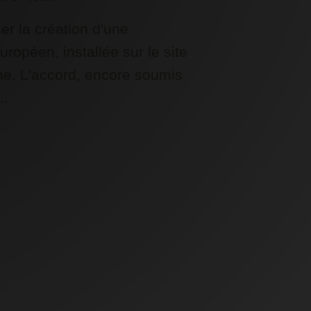
ser la création d'une
ropéen, installée sur le site
ne. L'accord, encore soumis
,…