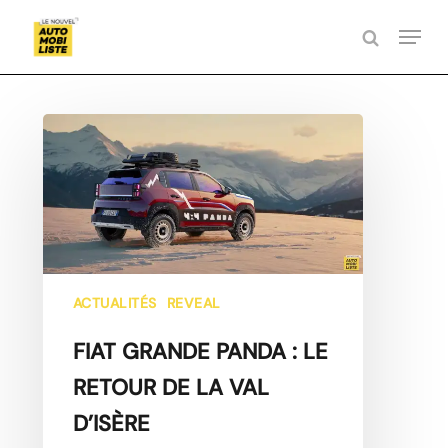
SKIP
MEN
TO
SEARCH
MAIN
CLOSE
CONTENT
MENU
FIAT
GRANDE
PANDA
:
LE
RETOUR
DE
LA
VAL
ACTUALITÉS
REVEAL
D’ISÈRE
FIAT GRANDE PANDA : LE
RETOUR DE LA VAL
D’ISÈRE