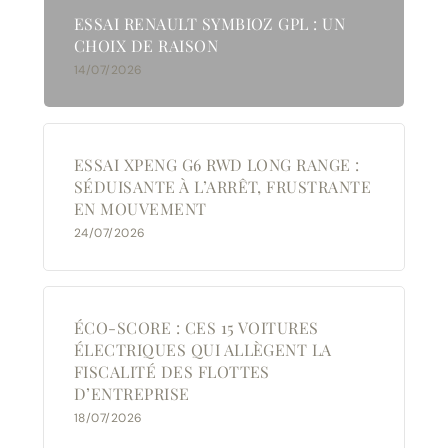
ESSAI RENAULT SYMBIOZ GPL : UN
CHOIX DE RAISON
14/07/2026
ESSAI XPENG G6 RWD LONG RANGE :
SÉDUISANTE À L’ARRÊT, FRUSTRANTE
EN MOUVEMENT
24/07/2026
ÉCO-SCORE : CES 15 VOITURES
ÉLECTRIQUES QUI ALLÈGENT LA
FISCALITÉ DES FLOTTES
D’ENTREPRISE
18/07/2026