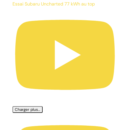
Essai Subaru Uncharted 77 kWh au top
Charger plus…