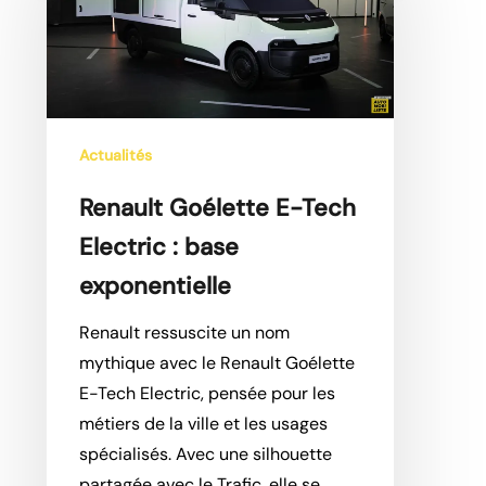
Electric
:
base
exponentielle
Actualités
Renault Goélette E-Tech
Electric : base
exponentielle
Renault ressuscite un nom
mythique avec le Renault Goélette
E-Tech Electric, pensée pour les
métiers de la ville et les usages
spécialisés. Avec une silhouette
partagée avec le Trafic, elle se