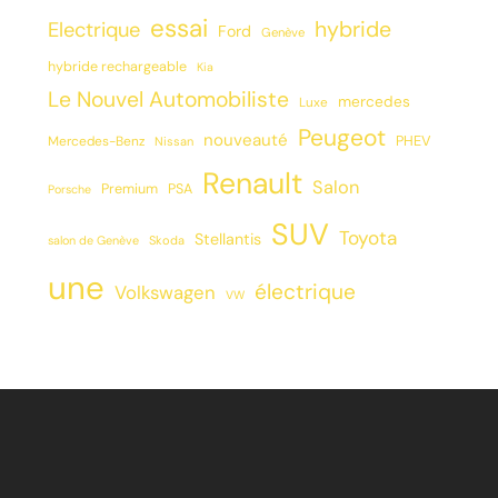
essai
hybride
Electrique
Ford
Genève
hybride rechargeable
Kia
Le Nouvel Automobiliste
mercedes
Luxe
Peugeot
nouveauté
PHEV
Mercedes-Benz
Nissan
Renault
Salon
Premium
PSA
Porsche
SUV
Toyota
Stellantis
salon de Genève
Skoda
une
électrique
Volkswagen
VW