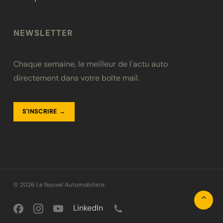
NEWSLETTER
Chaque semaine, le meilleur de l'actu auto
directement dans votre boîte mail.
S'INSCRIRE →
© 2026 Le Nouvel Automobiliste.
Facebook
Instagram
Youtube
LinkedIn
Phone
LinkedIn