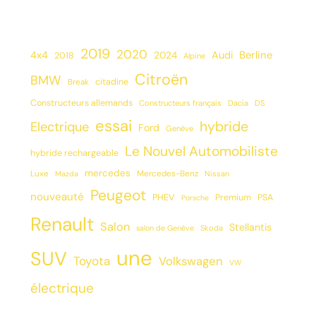
2019
2020
Berline
4x4
2024
Audi
2018
Alpine
Citroën
BMW
citadine
Break
Constructeurs allemands
Constructeurs français
Dacia
DS
essai
hybride
Electrique
Ford
Genève
Le Nouvel Automobiliste
hybride rechargeable
mercedes
Luxe
Mercedes-Benz
Mazda
Nissan
Peugeot
nouveauté
PHEV
Premium
PSA
Porsche
Renault
Salon
Stellantis
salon de Genève
Skoda
une
SUV
Toyota
Volkswagen
VW
électrique