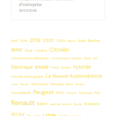
d’entreprise
18/07/2026
2019
2020
Berline
4x4
2024
Audi
2018
Alpine
Citroën
BMW
citadine
Break
Constructeurs allemands
Constructeurs français
Dacia
DS
essai
hybride
Electrique
Ford
Genève
Le Nouvel Automobiliste
hybride rechargeable
mercedes
Luxe
Mercedes-Benz
Mazda
Nissan
Peugeot
nouveauté
PHEV
Premium
PSA
Porsche
Renault
Salon
Stellantis
salon de Genève
Skoda
une
SUV