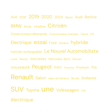
2019
2020
Berline
4x4
2024
Audi
2018
Alpine
Citroën
BMW
citadine
Break
Constructeurs allemands
Constructeurs français
Dacia
DS
essai
hybride
Electrique
Ford
Genève
Le Nouvel Automobiliste
hybride rechargeable
mercedes
Luxe
Mercedes-Benz
Mazda
Nissan
Peugeot
nouveauté
PHEV
Premium
PSA
Porsche
Renault
Salon
Stellantis
salon de Genève
Skoda
une
SUV
Toyota
Volkswagen
VW
électrique