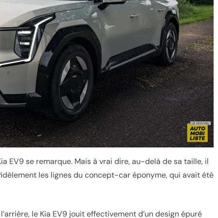
ia EV9 se remarque. Mais à vrai dire, au-delà de sa taille, il
nd fidèlement les lignes du concept-car éponyme, qui avait été
’arrière, le Kia EV9 jouit effectivement d’un design épuré