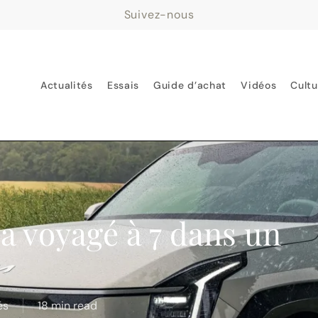
Suivez-nous
Actualités
Essais
Guide d’achat
Vidéos
Cultu
 a voyagé à 7 dans un
és
18 min read