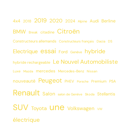
2019
2020
Berline
4x4
2024
Audi
2018
Alpine
Citroën
BMW
citadine
Break
Constructeurs allemands
Constructeurs français
Dacia
DS
essai
hybride
Electrique
Ford
Genève
Le Nouvel Automobiliste
hybride rechargeable
mercedes
Luxe
Mercedes-Benz
Mazda
Nissan
Peugeot
nouveauté
PHEV
Premium
PSA
Porsche
Renault
Salon
Stellantis
salon de Genève
Skoda
une
SUV
Toyota
Volkswagen
VW
électrique