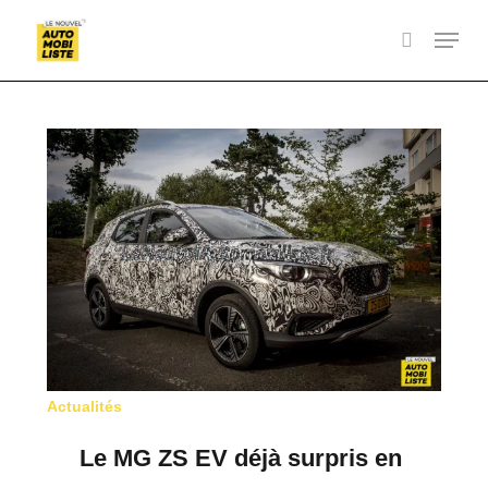
Skip
Menu
to
search
Close
main
Menu
content
Le
MG
ZS
EV
déjà
surpris
en
France
!
Actualités
Le MG ZS EV déjà surpris en