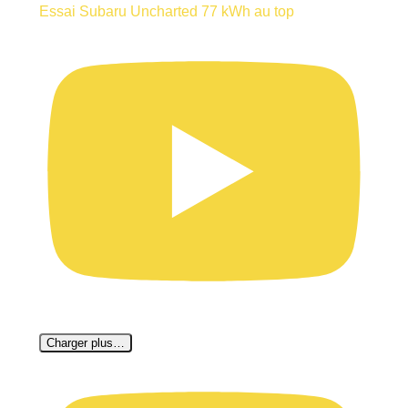
Essai Subaru Uncharted 77 kWh au top
Charger plus…