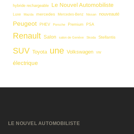
Le Nouvel Automobiliste
hybride rechargeable
nouveauté
mercedes
Luxe
Mercedes-Benz
Mazda
Nissan
Peugeot
PHEV
Premium
PSA
Porsche
Renault
Salon
Stellantis
salon de Genève
Skoda
une
SUV
Toyota
Volkswagen
VW
électrique
LE NOUVEL AUTOMOBILISTE