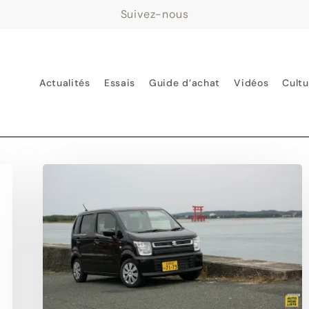
Suivez-nous
Actualités
Essais
Guide d’achat
Vidéos
Cultu
Essai
Suzuki
Wagon
R :
sans
plus
mais
bien !