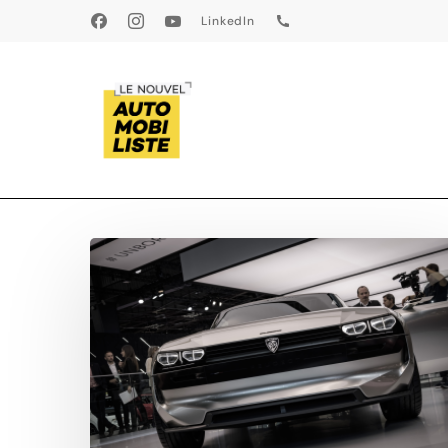
Skip
LinkedIn
Facebook
Instagram
Youtube
LinkedIn
Phone
to
main
content
Logo
Peugeot
:
le
changement
se
confirme