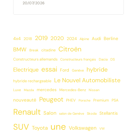
20/07/2026
2019
2020
Berline
4x4
2024
Audi
2018
Alpine
Citroën
BMW
citadine
Break
Constructeurs allemands
Constructeurs français
Dacia
DS
essai
hybride
Electrique
Ford
Genève
Le Nouvel Automobiliste
hybride rechargeable
mercedes
Luxe
Mercedes-Benz
Mazda
Nissan
Peugeot
nouveauté
PHEV
Premium
PSA
Porsche
Renault
Salon
Stellantis
salon de Genève
Skoda
une
SUV
Toyota
Volkswagen
VW