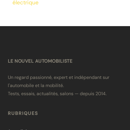
électrique
LE NOUVEL AUTOMOBILISTE
Un regard passionné, expert et indépendant sur
l'automobile et la mobilité.
Tests, essais, actualités, salons — depuis 2014.
RUBRIQUES