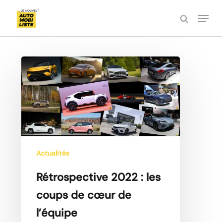
Skip
Menu
to
search
Close
main
Menu
content
Rétrospective
2022
:
les
coups
de
cœur
Actualités
de
l’équipe
Rétrospective 2022 : les
coups de cœur de
l’équipe