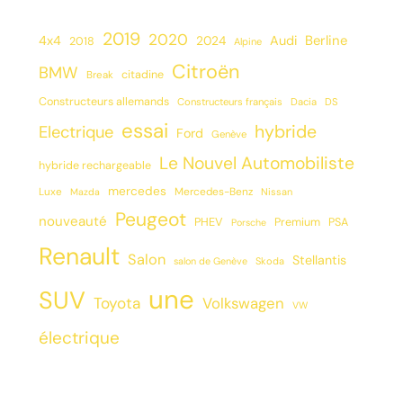
2019
2020
Berline
4x4
2024
Audi
2018
Alpine
Citroën
BMW
citadine
Break
Constructeurs allemands
Constructeurs français
Dacia
DS
essai
hybride
Electrique
Ford
Genève
Le Nouvel Automobiliste
hybride rechargeable
mercedes
Luxe
Mercedes-Benz
Mazda
Nissan
Peugeot
nouveauté
PHEV
Premium
PSA
Porsche
Renault
Salon
Stellantis
salon de Genève
Skoda
une
SUV
Toyota
Volkswagen
VW
électrique