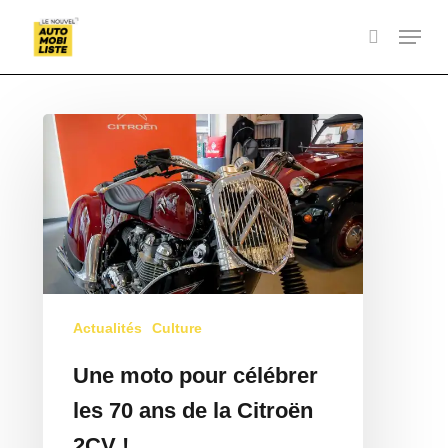
Skip
Menu
to
search
Close
main
Menu
content
Une
moto
pour
célébrer
les
70
ans
de
Actualités
Culture
la
Une moto pour célébrer
Citroën
2CV
les 70 ans de la Citroën
!
2CV !