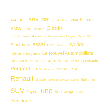
2019
2020
4x4
2024
Audi
Berline
2018
Alpine
Citroën
BMW
citadine
Break
Constructeurs allemands
Constructeurs français
Dacia
DS
essai
hybride
Electrique
Ford
Genève
Le Nouvel Automobiliste
hybride rechargeable
nouveauté
mercedes
Luxe
Mercedes-Benz
Mazda
Nissan
Peugeot
PHEV
Premium
PSA
Porsche
Renault
Salon
Stellantis
salon de Genève
Skoda
une
SUV
Toyota
Volkswagen
VW
électrique