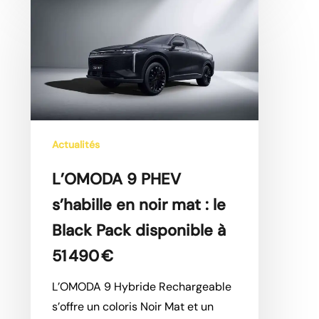
L’OMODA
9
PHEV
s’habille
en
noir
mat
:
Actualités
le
L’OMODA 9 PHEV
Black
Pack
s’habille en noir mat : le
disponible
Black Pack disponible à
à
51 490 €
51 490 €
L’OMODA 9 Hybride Rechargeable
s’offre un coloris Noir Mat et un