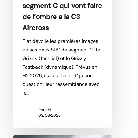
segment C qui vont faire
faire
de
de l’ombre a la C3
l’ombre
Aircross
a
la
Fiat dévoile les premières images
C3
de ses deux SUV de segment C : le
Aircross
Grizzly (familial) et le Grizzly
Fastback (dynamique). Prévus en
H2 2026, ils soulèvent déjà une
question : leur ressemblance avec
le…
Paul H
03/06/2026