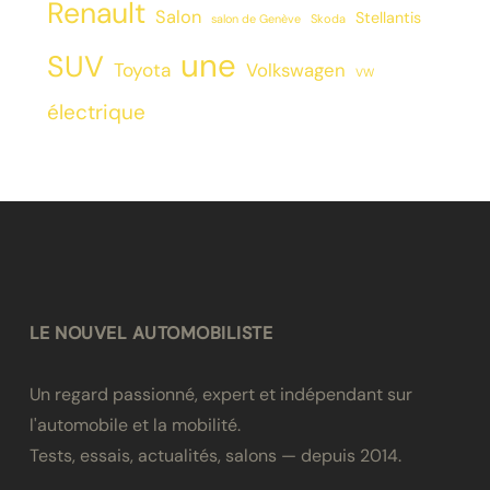
Renault
Salon
Stellantis
salon de Genève
Skoda
une
SUV
Toyota
Volkswagen
VW
électrique
LE NOUVEL AUTOMOBILISTE
Un regard passionné, expert et indépendant sur
l'automobile et la mobilité.
Tests, essais, actualités, salons — depuis 2014.