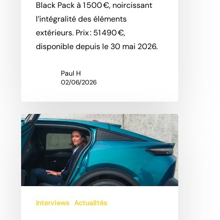
Black Pack à 1 500 €, noircissant
l’intégralité des éléments
extérieurs. Prix : 51 490 €,
disponible depuis le 30 mai 2026.
Paul H
02/06/2026
La
Peugeot
408
expliquée
par
sa
cheffe
Interviews
Actualités
de