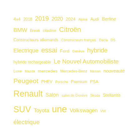
2019
2020
4x4
2024
Audi
Berline
2018
Alpine
Citroën
BMW
citadine
Break
Constructeurs allemands
Constructeurs français
Dacia
DS
essai
hybride
Electrique
Ford
Genève
Le Nouvel Automobiliste
hybride rechargeable
nouveauté
mercedes
Luxe
Mercedes-Benz
Mazda
Nissan
Peugeot
PHEV
Premium
PSA
Porsche
Renault
Salon
Stellantis
salon de Genève
Skoda
une
SUV
Toyota
Volkswagen
VW
électrique