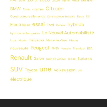
Berline
4x4
2024
Audi
2018
Alpine
Citroën
BMW
citadine
Break
Constructeurs allemands
Constructeurs français
Dacia
DS
essai
hybride
Electrique
Ford
Genève
Le Nouvel Automobiliste
hybride rechargeable
mercedes
Luxe
Mercedes-Benz
Mazda
Nissan
Peugeot
nouveauté
PHEV
Premium
PSA
Porsche
Renault
Salon
Stellantis
salon de Genève
Skoda
une
SUV
Toyota
Volkswagen
VW
électrique