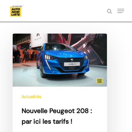
Skip
Menu
to
search
Close
main
Menu
content
Nouvelle
Peugeot
208
:
par
ici
les
tarifs
Actualités
!
Nouvelle Peugeot 208 :
par ici les tarifs !