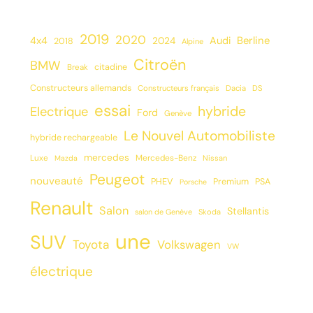
2019
2020
Berline
4x4
2024
Audi
2018
Alpine
Citroën
BMW
citadine
Break
Constructeurs allemands
Constructeurs français
Dacia
DS
essai
hybride
Electrique
Ford
Genève
Le Nouvel Automobiliste
hybride rechargeable
mercedes
Luxe
Mercedes-Benz
Mazda
Nissan
Peugeot
nouveauté
PHEV
Premium
PSA
Porsche
Renault
Salon
Stellantis
salon de Genève
Skoda
une
SUV
Toyota
Volkswagen
VW
électrique