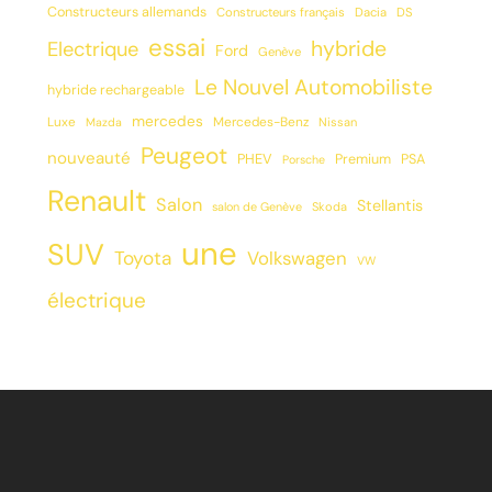
Constructeurs allemands
Constructeurs français
Dacia
DS
essai
hybride
Electrique
Ford
Genève
Le Nouvel Automobiliste
hybride rechargeable
mercedes
Luxe
Mercedes-Benz
Mazda
Nissan
Peugeot
nouveauté
PHEV
Premium
PSA
Porsche
Renault
Salon
Stellantis
salon de Genève
Skoda
une
SUV
Toyota
Volkswagen
VW
électrique