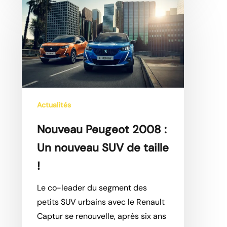
Nouveau
Peugeot
2008
:
Un
nouveau
SUV
de
Actualités
taille
Nouveau Peugeot 2008 :
!
Un nouveau SUV de taille
!
Le co-leader du segment des
petits SUV urbains avec le Renault
Captur se renouvelle, après six ans