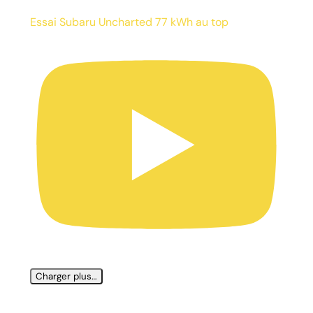
Essai Subaru Uncharted 77 kWh au top
Charger plus…