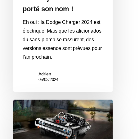
!
porté son nom !
Eh oui : la Dodge Charger 2024 est
électrique. Mais que les aficionados
du sans-plomb se rassurent, des
versions essence sont prévues pour
l'an prochain.
Adrien
05/03/2024
Nouveauté
Lego
Technic
:
la