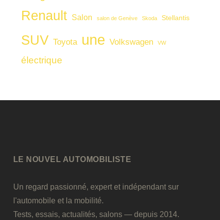
Renault
Salon
Stellantis
salon de Genève
Skoda
une
SUV
Toyota
Volkswagen
VW
électrique
LE NOUVEL AUTOMOBILISTE
Un regard passionné, expert et indépendant sur
l'automobile et la mobilité.
Tests, essais, actualités, salons — depuis 2014.