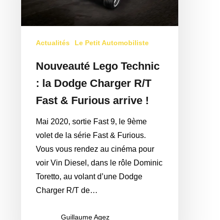
Dodge
Charger
R/T
Actualités
Le Petit Automobiliste
Fast
Nouveauté Lego Technic
&
Furious
: la Dodge Charger R/T
arrive
Fast & Furious arrive !
!
Mai 2020, sortie Fast 9, le 9ème
volet de la série Fast & Furious.
Vous vous rendez au cinéma pour
voir Vin Diesel, dans le rôle Dominic
Toretto, au volant d’une Dodge
Charger R/T de…
Guillaume Agez