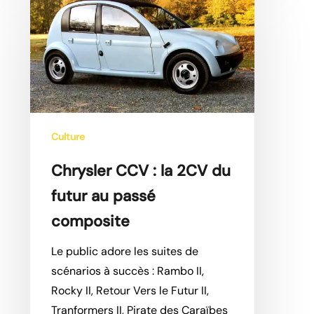
CCV
:
la
2CV
du
futur
au
Culture
passé
Chrysler CCV : la 2CV du
composite
futur au passé
composite
Le public adore les suites de
scénarios à succès : Rambo II,
Rocky II, Retour Vers le Futur II,
Tranformers II, Pirate des Caraïbes