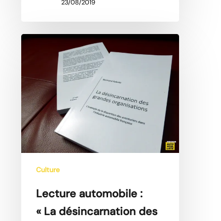
23/08/2019
Lecture
automobile
:
« La
désincarnation
des
grandes
organisations »,
par
Bertrand
Culture
Rakoto
Lecture automobile :
« La désincarnation des