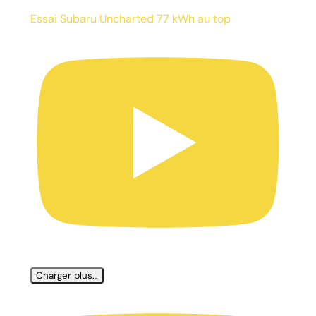
Essai Subaru Uncharted 77 kWh au top
Charger plus…