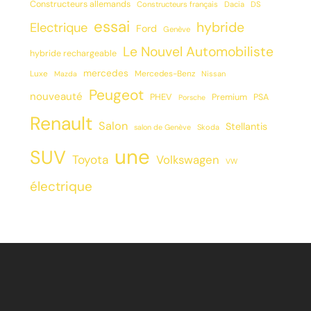
Constructeurs allemands
Constructeurs français
Dacia
DS
essai
hybride
Electrique
Ford
Genève
Le Nouvel Automobiliste
hybride rechargeable
mercedes
Luxe
Mercedes-Benz
Mazda
Nissan
Peugeot
nouveauté
PHEV
Premium
PSA
Porsche
Renault
Salon
Stellantis
salon de Genève
Skoda
une
SUV
Toyota
Volkswagen
VW
électrique