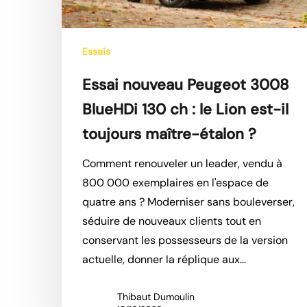
le
Lion
Essais
est-
il
Essai nouveau Peugeot 3008
toujours
BlueHDi 130 ch : le Lion est-il
maître-
toujours maître-étalon ?
étalon
?
Comment renouveler un leader, vendu à
800 000 exemplaires en l'espace de
quatre ans ? Moderniser sans bouleverser,
séduire de nouveaux clients tout en
conservant les possesseurs de la version
actuelle, donner la réplique aux…
Hit enter to search or ESC to close
Thibaut Dumoulin