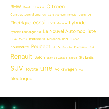
Citroën
BMW
citadine
Break
Constructeurs allemands
Constructeurs français
Dacia
DS
essai
hybride
Electrique
Ford
Genève
Le Nouvel Automobiliste
hybride rechargeable
mercedes
Luxe
Mercedes-Benz
Mazda
Nissan
Peugeot
nouveauté
PHEV
Premium
PSA
Porsche
Renault
Salon
Stellantis
salon de Genève
Skoda
une
SUV
Toyota
Volkswagen
VW
électrique