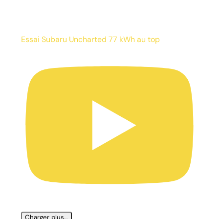
Essai Subaru Uncharted 77 kWh au top
Charger plus…