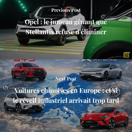
Previous Post
Opel : le jumeau gênant que
Stellantis refuse d'éliminer
Next Post
Voitures chinoises en Europe : et si
le réveil industriel arrivait trop tard
?