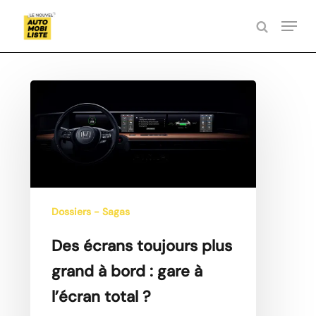
Skip
Menu
to
search
Close
main
Menu
content
Des
écrans
toujours
plus
grand
à
bord :
Dossiers - Sagas
gare
Des écrans toujours plus
à
l’écran
grand à bord : gare à
total ?
l’écran total ?