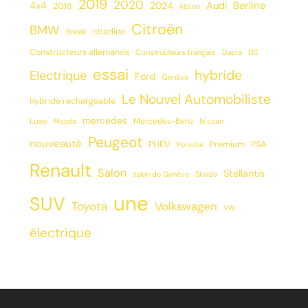
2019
2020
Berline
4x4
2024
Audi
2018
Alpine
Citroën
BMW
citadine
Break
Constructeurs allemands
Constructeurs français
Dacia
DS
essai
hybride
Electrique
Ford
Genève
Le Nouvel Automobiliste
hybride rechargeable
mercedes
Luxe
Mercedes-Benz
Mazda
Nissan
Peugeot
nouveauté
PHEV
Premium
PSA
Porsche
Renault
Salon
Stellantis
salon de Genève
Skoda
une
SUV
Toyota
Volkswagen
VW
électrique