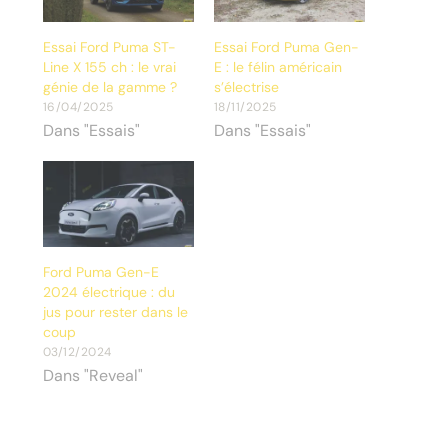
Essai Ford Puma ST-
Essai Ford Puma Gen-
Line X 155 ch : le vrai
E : le félin américain
génie de la gamme ?
s’électrise
16/04/2025
18/11/2025
Dans "Essais"
Dans "Essais"
Ford Puma Gen-E
2024 électrique : du
jus pour rester dans le
coup
03/12/2024
Dans "Reveal"