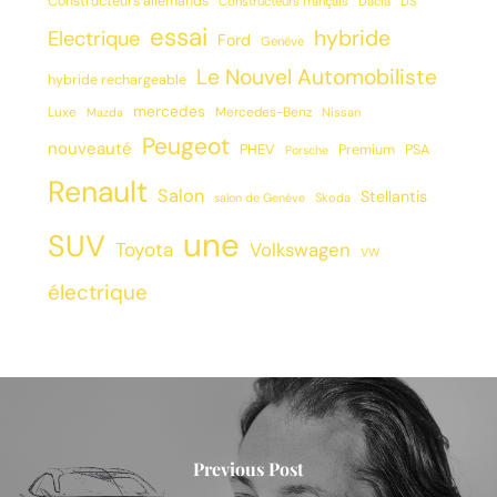
Constructeurs allemands
Constructeurs français
Dacia
DS
essai
hybride
Electrique
Ford
Genève
Le Nouvel Automobiliste
hybride rechargeable
mercedes
Luxe
Mercedes-Benz
Mazda
Nissan
Peugeot
nouveauté
PHEV
Premium
PSA
Porsche
Renault
Salon
Stellantis
salon de Genève
Skoda
une
SUV
Toyota
Volkswagen
VW
électrique
Previous Post