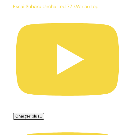
Essai Subaru Uncharted 77 kWh au top
Charger plus…