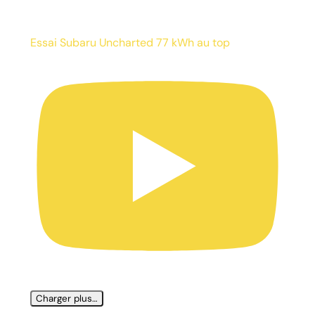
Essai Subaru Uncharted 77 kWh au top
Charger plus…