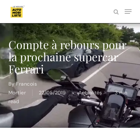
Skip
Menu
to
search
Close
main
Menu
content
Compte à rebours pour
la prochaine supercar
Ferrari
By
Francois
Mortier
22/05/2019
Actualités
3 min
read