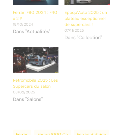
Ferrari F80 2024 : F40
Epoqu’Auto 2025 : un
x 2 ?
plateau exceptionnel
de supercars !
18/10/2024
07/11/2025
Dans "Actualités"
Dans "Collection"
Rétromobile 2025 : Les
Supercars du salon
08/02/2025
Dans "Salons"
Ferrari
Ferrari 1000 Ch
Ferrari Hybride