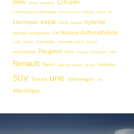
Citroën
BMW
citadine
Break
Constructeurs allemands
Constructeurs français
Dacia
DS
essai
hybride
Electrique
Ford
Genève
Le Nouvel Automobiliste
hybride rechargeable
mercedes
Luxe
Mercedes-Benz
Mazda
Nissan
Peugeot
nouveauté
PHEV
Premium
PSA
Porsche
Renault
Salon
Stellantis
salon de Genève
Skoda
une
SUV
Toyota
Volkswagen
VW
électrique