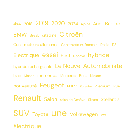
2019
2020
Berline
4x4
2024
Audi
2018
Alpine
Citroën
BMW
citadine
Break
Constructeurs allemands
Constructeurs français
Dacia
DS
essai
hybride
Electrique
Ford
Genève
Le Nouvel Automobiliste
hybride rechargeable
mercedes
Luxe
Mercedes-Benz
Mazda
Nissan
Peugeot
nouveauté
PHEV
Premium
PSA
Porsche
Renault
Salon
Stellantis
salon de Genève
Skoda
une
SUV
Toyota
Volkswagen
VW
électrique