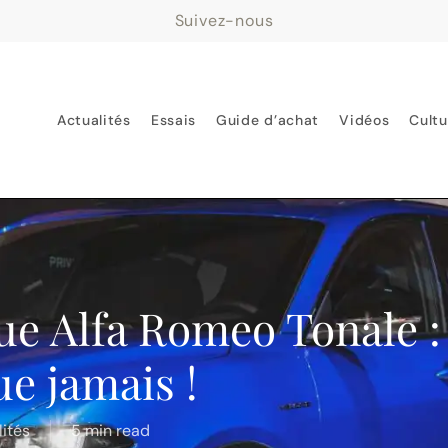
Suivez-nous
Actualités
Essais
Guide d’achat
Vidéos
Cultu
ue Alfa Romeo Tonale :
e jamais !
lités
5 min read