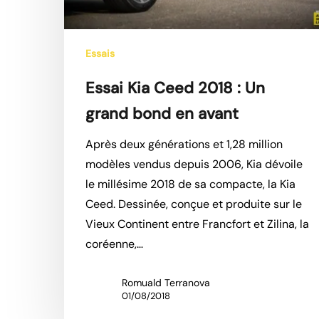
en
avant
Essais
Essai Kia Ceed 2018 : Un
grand bond en avant
Après deux générations et 1,28 million
modèles vendus depuis 2006, Kia dévoile
le millésime 2018 de sa compacte, la Kia
Ceed. Dessinée, conçue et produite sur le
Vieux Continent entre Francfort et Zilina, la
coréenne,…
Hit enter to search or ESC to close
Romuald Terranova
01/08/2018