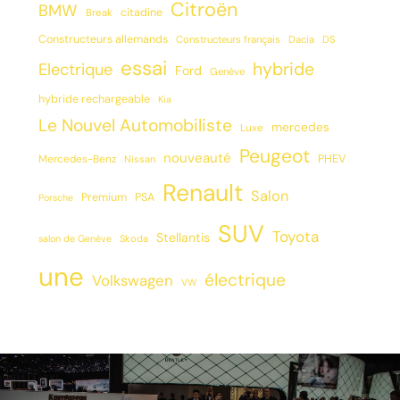
Citroën
BMW
citadine
Break
Constructeurs allemands
Constructeurs français
Dacia
DS
essai
hybride
Electrique
Ford
Genève
hybride rechargeable
Kia
Le Nouvel Automobiliste
mercedes
Luxe
Peugeot
nouveauté
PHEV
Mercedes-Benz
Nissan
Renault
Salon
Premium
PSA
Porsche
SUV
Toyota
Stellantis
salon de Genève
Skoda
une
électrique
Volkswagen
VW