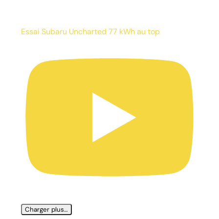
Essai Subaru Uncharted 77 kWh au top
Charger plus…