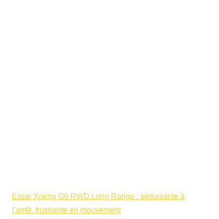
Essai Xpeng G6 RWD Long Range : séduisante à
l’arrêt, frustrante en mouvement