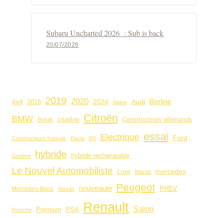
Subaru Uncharted 2026 : Sub is back
20/07/2026
2019
2020
4x4
2024
Audi
Berline
2018
Alpine
Citroën
BMW
citadine
Constructeurs allemands
Break
essai
Electrique
Ford
Constructeurs français
Dacia
DS
hybride
hybride rechargeable
Genève
Le Nouvel Automobiliste
mercedes
Luxe
Mazda
Peugeot
nouveauté
PHEV
Mercedes-Benz
Nissan
Renault
Salon
Premium
PSA
Porsche