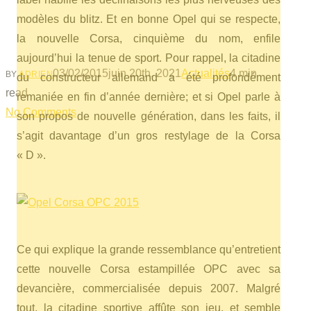
Rüsselsheim se dévoile
modèles du blitz. Et en bonne Opel qui se respecte,
(vidéo)
la nouvelle Corsa, cinquième du nom, enfile
aujourd’hui la tenue de sport. Pour rappel, la citadine
03/02/2015
juin 20th, 2021
Actualités
4 min
BY
ADRIEN
du constructeur allemand a été profondément
read
remaniée en fin d’année dernière; et si Opel parle à
No Comments
son propos de nouvelle génération, dans les faits, il
s’agit davantage d’un gros restylage de la Corsa
« D ».
Ce qui explique la grande ressemblance qu’entretient
cette nouvelle Corsa estampillée OPC avec sa
devancière, commercialisée depuis 2007. Malgré
tout, la citadine sportive affûte son jeu, et semble