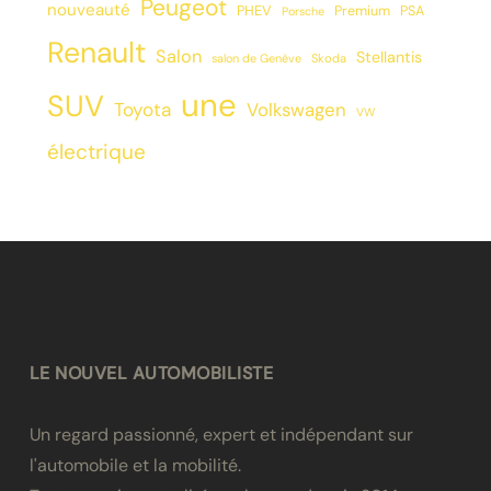
Peugeot
nouveauté
PHEV
Premium
PSA
Porsche
Renault
Salon
Stellantis
salon de Genève
Skoda
une
SUV
Toyota
Volkswagen
VW
électrique
LE NOUVEL AUTOMOBILISTE
Un regard passionné, expert et indépendant sur
l'automobile et la mobilité.