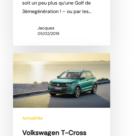
soit un peu plus qu’une Golf de
3èmegénération ! – ou par les…
Jacques
05/02/2019
Volkswagen
T-
Cross
2019
:
du
cross
et
Actualités
des
Volkswagen T-Cross
crocs