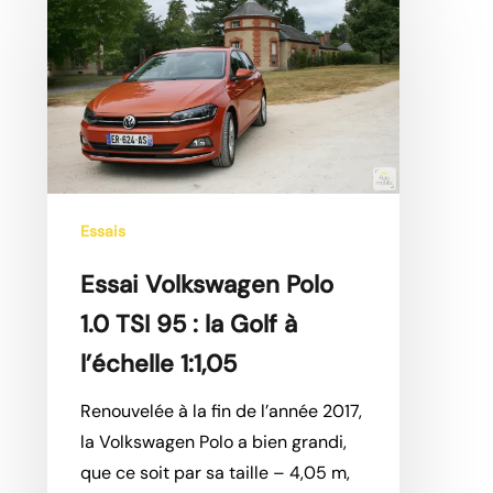
Volkswagen
Polo
1.0
TSI
95 :
la
Golf
à
Essais
l’échelle
Essai Volkswagen Polo
1:1,05
1.0 TSI 95 : la Golf à
l’échelle 1:1,05
Renouvelée à la fin de l’année 2017,
la Volkswagen Polo a bien grandi,
que ce soit par sa taille – 4,05 m,