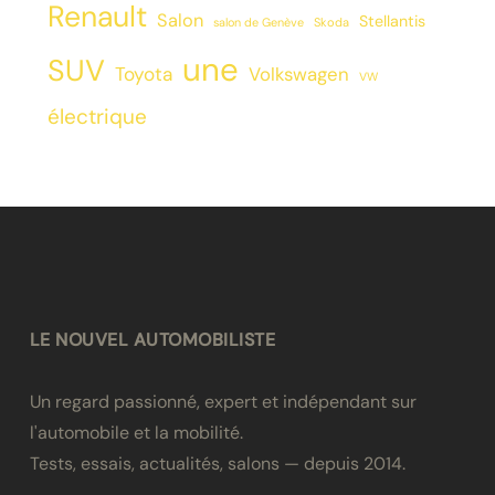
Renault
Salon
Stellantis
salon de Genève
Skoda
une
SUV
Toyota
Volkswagen
VW
électrique
LE NOUVEL AUTOMOBILISTE
Un regard passionné, expert et indépendant sur
l'automobile et la mobilité.
Tests, essais, actualités, salons — depuis 2014.