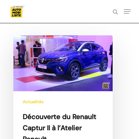
Skip
Menu
to
search
Close
main
Menu
content
Découverte
du
Renault
Captur
II
à
l’Atelier
Renault
Actualités
Découverte du Renault
Captur II à l’Atelier